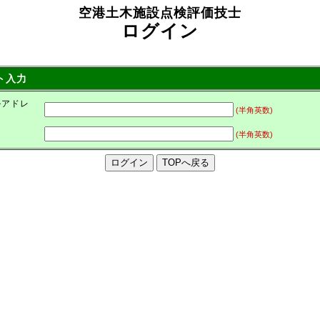
空港土木施設点検評価技士
ログイン
ト入力
ルアドレ
(半角英数)
ド
(半角英数)