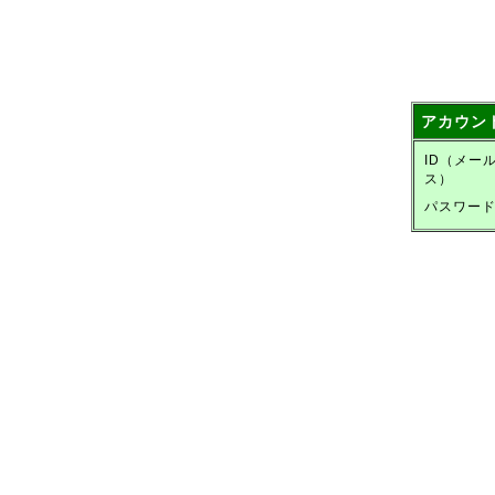
アカウン
ID（メー
ス）
パスワー