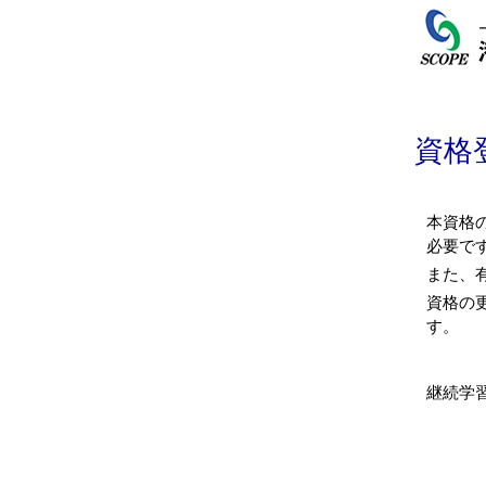
資格
本資格
必要で
また、
資格の
す。
継続学