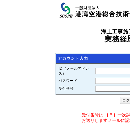
海上工事施
実務経
アカウント入力
ID（メールアドレ
ス）
パスワード
受付番号
受付番号は ［５］一次試
お送りしますメールに記載さ